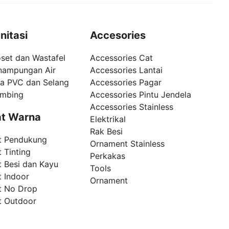
nitasi
Accesories
set dan Wastafel
Accessories Cat
nampungan Air
Accessories Lantai
pa PVC dan Selang
Accessories Pagar
umbing
Accessories Pintu Jendela
Accessories Stainless
t Warna
Elektrikal
Rak Besi
t Pendukung
Ornament Stainless
 Tinting
Perkakas
t Besi dan Kayu
Tools
t Indoor
Ornament
t No Drop
t Outdoor