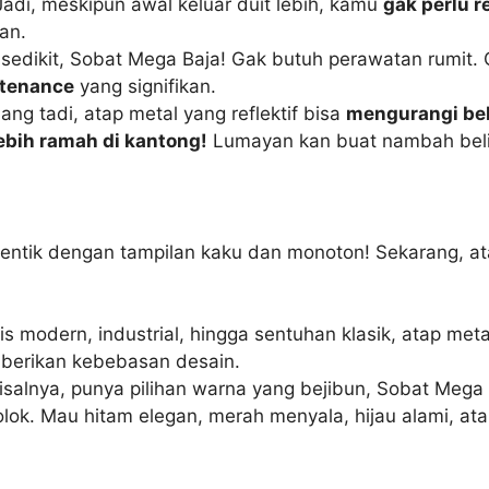
adi, meskipun awal keluar duit lebih, kamu
gak perlu r
an.
sedikit, Sobat Mega Baja! Gak butuh perawatan rumit. C
tenance
yang signifikan.
ang tadi, atap metal yang reflektif bisa
mengurangi be
 lebih ramah di kantong!
Lumayan kan buat nambah beli
entik dengan tampilan kaku dan monoton! Sekarang, ata
is modern, industrial, hingga sentuhan klasik, atap met
erikan kebebasan desain.
salnya, punya pilihan warna yang bejibun, Sobat Mega
ok. Mau hitam elegan, merah menyala, hijau alami, ata