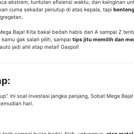
a ekstrem, tuntutan efisiensi waktu, dan keinginan unt
bukan cuma sekadar penutup di atas kepala, tapi
benteng
 gregetan.
 Mega Baja! Kita bakal bedah habis dari A sampai Z tent
 kamu gak salah pilih, sampai
tips jitu memilih dan m
uto jadi ahli atap metal! Gaspol!
ap:
up”. Ini soal investasi jangka panjang, Sobat Mega Baj
emudian hari.
s terik sampai hujan badai. Nah, untungnya,
atap metal