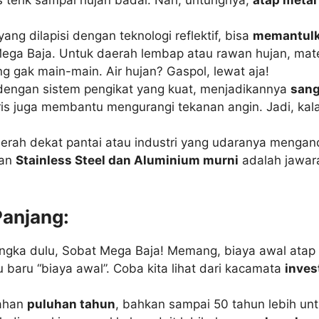
ang dilapisi dengan teknologi reflektif, bisa
memantulk
ega Baja. Untuk daerah lembap atau rawan hujan, mate
g gak main-main. Air hujan? Gaspol, lewat aja!
dengan sistem pengikat yang kuat, menjadikannya
sang
is juga membantu mengurangi tekanan angin. Jadi, kal
aerah dekat pantai atau industri yang udaranya mengand
kan
Stainless Steel dan Aluminium murni
adalah jawara
Panjang:
sangka dulu, Sobat Mega Baja! Memang, biaya awal ata
u baru “biaya awal”. Coba kita lihat dari kacamata
inves
tahan
puluhan tahun
, bahkan sampai 50 tahun lebih unt