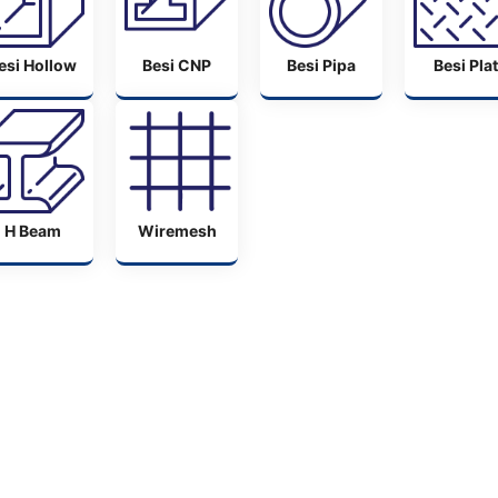
esi Hollow
Besi CNP
Besi Pipa
Besi Plat
H Beam
Wiremesh