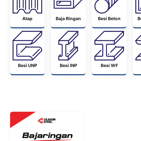
Atap
Baja Ringan
Besi Beton
B
Besi UNP
Besi INP
Besi WF