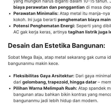
yang mungkin harus diganti dalam 10-15 tahun. J
biaya perawatan dan penggantian
di masa dep
Perawatan Minimalis:
Atap metal itu manja-nya 
kokoh. Ini juga berarti
penghematan biaya main
Potensi Penghematan Energi:
Seperti yang dibil
AC gak kerja keras, artinya
tagihan listrik juga
Desain dan Estetika Bangunan:
Sobat Mega Baja, atap metal sekarang gak cuma id
bangunanmu makin kece.
Fleksibilitas Gaya Arsitektur:
Dari gaya minimal
dari
gelombang, trapezoid, hingga datar
– memb
Pilihan Warna Melimpah Ruah:
Atap spandek mi
bangunan atau bahkan bikin kontras yang mencol
bangunanmu jadi lebih hidup dan modern.