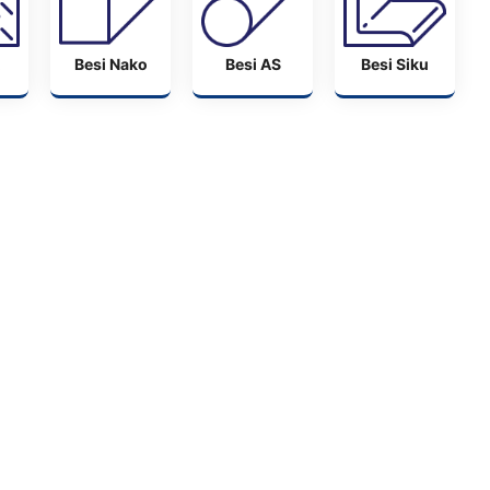
Besi Nako
Besi AS
Besi Siku