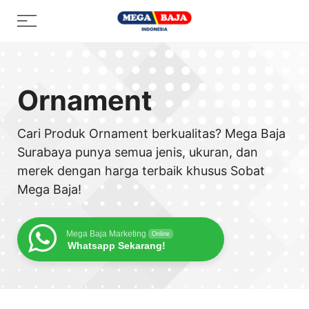
Skip
Menu
to
content
Ornament
Cari Produk Ornament berkualitas? Mega Baja
Surabaya punya semua jenis, ukuran, dan
merek dengan harga terbaik khusus Sobat
Mega Baja!
Mega Baja Marketing
Online
Whatsapp Sekarang!