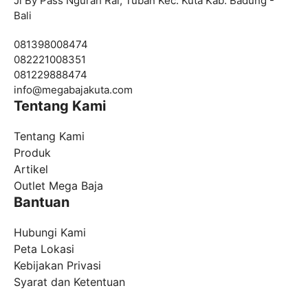
Jl By Pass Ngurah Rai, Tuban Kec. Kuta Kab. Badung -
Bali
081398008474
082221008351
081229888474
info@
megabajakuta.com
Tentang Kami
Tentang Kami
Produk
Artikel
Outlet Mega Baja
Bantuan
Hubungi Kami
Peta Lokasi
Kebijakan Privasi
Syarat dan Ketentuan