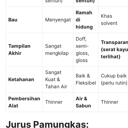
sentuh)
sentuh)
Ramah
Khas
Bau
Menyengat
di
solvent
hidung
Doff,
Transpara
Tampilan
Sangat
semi-
(serat kay
Akhir
mengkilap
gloss,
terlihat)
gloss
Sangat
Baik &
Cukup baik
Ketahanan
Kuat &
Fleksibel
(perlu rutin)
Tahan Air
Pembersihan
Air &
Thinner
Thinner
Alat
Sabun
Jurus Pamungkas: