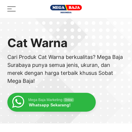
Skip
Menu
to
content
Cat Warna
Cari Produk Cat Warna berkualitas? Mega Baja
Surabaya punya semua jenis, ukuran, dan
merek dengan harga terbaik khusus Sobat
Mega Baja!
Mega Baja Marketing
Online
Whatsapp Sekarang!