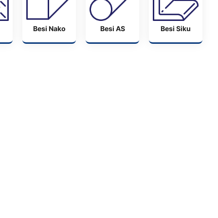
Besi Nako
Besi AS
Besi Siku