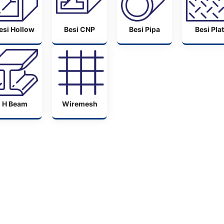
esi Hollow
Besi CNP
Besi Pipa
Besi Plat
H Beam
Wiremesh