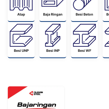
Atap
Baja Ringan
Besi Beton
B
Besi UNP
Besi INP
Besi WF