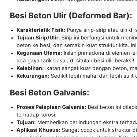
Besi Beton Ulir (Deformed Bar):
Karakteristik Fisik:
Punya sirip-sirip atau ulir d
Tujuan Sirip/Ulir:
Sirip ini berfungsi untuk menin
beton ke besi, dan semakin kuat struktur kita. In
Kegunaan Utama:
Inilah primadona di elemen-e
ada gaya tarik besar, di situlah besi ulir beraksi!
Kelebihan:
Ikatan sangat kuat dengan beton, mam
Kekurangan:
Sedikit lebih mahal dan lebih suli
Besi Beton Galvanis:
Proses Pelapisan Galvanis:
Besi beton ini dilap
terhadap korosi.
Tujuan:
Memberikan perlindungan ekstra terhada
Aplikasi Khusus:
Sangat cocok untuk struktur di 