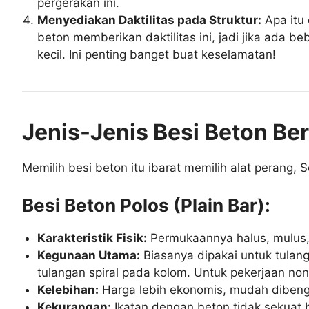
pergerakan ini.
Menyediakan Daktilitas pada Struktur:
Apa itu 
beton memberikan daktilitas ini, jadi jika ada b
kecil. Ini penting banget buat keselamatan!
Jenis-Jenis Besi Beton B
Memilih besi beton itu ibarat memilih alat perang,
Besi Beton Polos (Plain Bar):
Karakteristik Fisik:
Permukaannya halus, mulus, 
Kegunaan Utama:
Biasanya dipakai untuk tulang
tulangan spiral pada kolom. Untuk pekerjaan non
Kelebihan:
Harga lebih ekonomis, mudah diben
Kekurangan:
Ikatan dengan beton tidak sekuat be