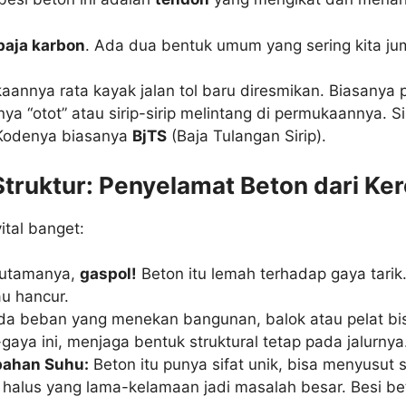
baja karbon
. Ada dua bentuk umum yang sering kita ju
annya rata kayak jalan tol baru diresmikan. Biasanya
ya “otot” atau sirip-sirip melintang di permukaannya. Sir
. Kodenya biasanya
BjTS
(Baja Tulangan Sirip).
truktur: Penyelamat Beton dari Ker
ital banget:
i utamanya,
gaspol!
Beton itu lemah terhadap gaya tari
au hancur.
a beban yang menekan bangunan, balok atau pelat bisa
aya ini, menjaga bentuk struktural tetap pada jalurnya
bahan Suhu:
Beton itu punya sifat unik, bisa menyusut
 halus yang lama-kelamaan jadi masalah besar. Besi be