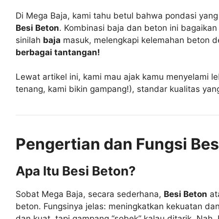
Di Mega Baja, kami tahu betul bahwa pondasi yang 
Besi Beton
. Kombinasi baja dan beton ini bagaikan
sinilah
baja
masuk, melengkapi kelemahan beton den
berbagai tantangan!
Lewat artikel ini, kami mau ajak kamu menyelami leb
tenang, kami bikin gampang!), standar kualitas ya
Pengertian dan Fungsi Bes
Apa Itu Besi Beton?
Sobat Mega Baja, secara sederhana,
Besi Beton
at
beton. Fungsinya jelas: meningkatkan kekuatan dan 
dan kuat, tapi gampang “sobek” kalau ditarik. Nah, 