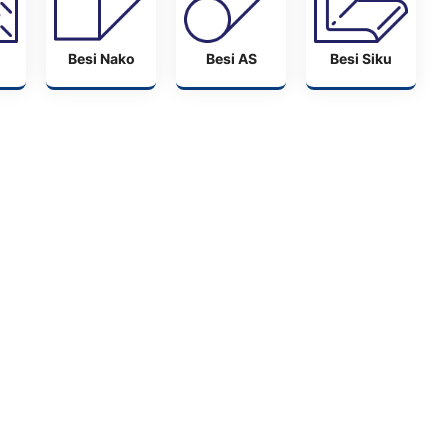
Besi Nako
Besi AS
Besi Siku