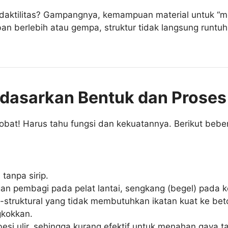
daktilitas? Gampangnya, kemampuan material untuk “me
eban berlebih atau gempa, struktur tidak langsung runtu
erdasarkan Bentuk dan Prose
 Sobat! Harus tahu fungsi dan kekuatannya. Berikut beb
tanpa sirip.
an pembagi pada pelat lantai, sengkang (begel) pada k
-struktural yang tidak membutuhkan ikatan kuat ke bet
gkokkan.
si ulir, sehingga kurang efektif untuk menahan gaya tar