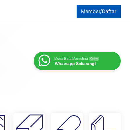
Member/Daftar
Mega Baja Marketing
Online
Whatsapp Sekarang!