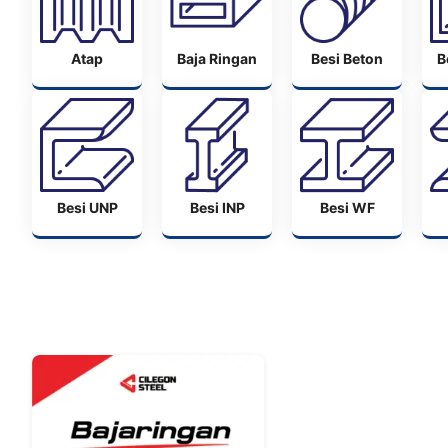
Atap
Baja Ringan
Besi Beton
B
Besi UNP
Besi INP
Besi WF