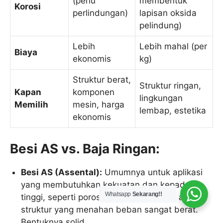
(perlu
membentuk
Korosi
perlindungan)
lapisan oksida
pelindung)
Lebih
Lebih mahal (per
Biaya
ekonomis
kg)
Struktur berat,
Struktur ringan,
Kapan
komponen
lingkungan
Memilih
mesin, harga
lembap, estetika
ekonomis
Besi AS vs. Baja Ringan:
Besi AS (Assental):
Umumnya untuk aplikasi
yang membutuhkan kekuatan dan kepadatan
Whatsapp
Sekarang!!
tinggi, seperti poros, komponen mesin, atau
struktur yang menahan beban sangat berat.
Bentuknya solid.