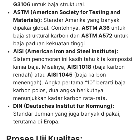
G3106
untuk baja struktural.
ASTM (American Society for Testing and
Materials):
Standar Amerika yang banyak
dipakai global. Contohnya,
ASTM A36
untuk
baja struktural karbon dan
ASTM A572
untuk
baja paduan kekuatan tinggi.
AISI (American Iron and Steel Institute):
Sistem penomoran ini kasih tahu kita komposisi
kimia baja. Misalnya,
AISI 1018
(baja karbon
rendah) atau
AISI 1045
(baja karbon
menengah). Angka pertama “10” berarti baja
karbon polos, dua angka berikutnya
menunjukkan kadar karbon rata-rata.
DIN (Deutsches Institut für Normung):
Standar Jerman yang juga banyak dipakai,
terutama di Eropa.
Proses Uji Kualitas: