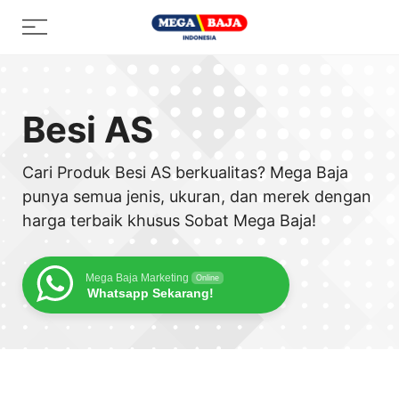
Skip
Menu
to
content
Besi AS
Cari Produk Besi AS berkualitas? Mega Baja
punya semua jenis, ukuran, dan merek dengan
harga terbaik khusus Sobat Mega Baja!
Mega Baja Marketing
Online
Whatsapp Sekarang!