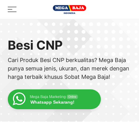
Skip
Menu
to
content
Besi CNP
Cari Produk Besi CNP berkualitas? Mega Baja
punya semua jenis, ukuran, dan merek dengan
harga terbaik khusus Sobat Mega Baja!
Mega Baja Marketing
Online
Whatsapp Sekarang!