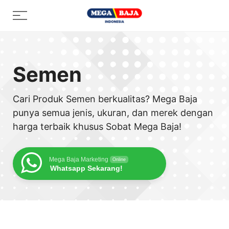
Skip
Menu
to
content
Semen
Cari Produk Semen berkualitas? Mega Baja
punya semua jenis, ukuran, dan merek dengan
harga terbaik khusus Sobat Mega Baja!
Mega Baja Marketing
Online
Whatsapp Sekarang!