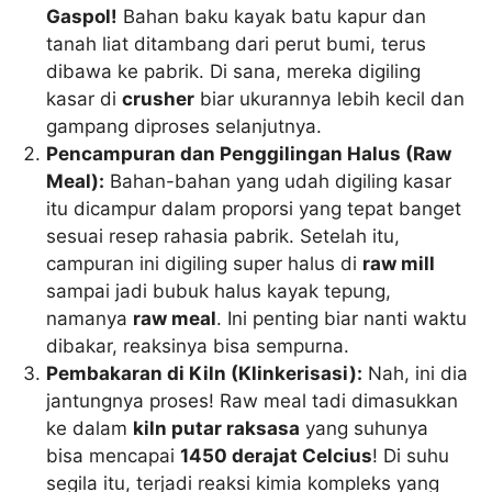
Gaspol!
Bahan baku kayak batu kapur dan
tanah liat ditambang dari perut bumi, terus
dibawa ke pabrik. Di sana, mereka digiling
kasar di
crusher
biar ukurannya lebih kecil dan
gampang diproses selanjutnya.
Pencampuran dan Penggilingan Halus (Raw
Meal):
Bahan-bahan yang udah digiling kasar
itu dicampur dalam proporsi yang tepat banget
sesuai resep rahasia pabrik. Setelah itu,
campuran ini digiling super halus di
raw mill
sampai jadi bubuk halus kayak tepung,
namanya
raw meal
. Ini penting biar nanti waktu
dibakar, reaksinya bisa sempurna.
Pembakaran di Kiln (Klinkerisasi):
Nah, ini dia
jantungnya proses! Raw meal tadi dimasukkan
ke dalam
kiln putar raksasa
yang suhunya
bisa mencapai
1450 derajat Celcius
! Di suhu
segila itu, terjadi reaksi kimia kompleks yang