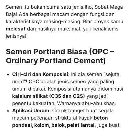
Semen itu bukan cuma satu jenis lho, Sobat Mega
Baja! Ada berbagai macam dengan fungsi dan
karakteristiknya masing-masing. Biar proyek kamu
melesat
dan hasilnya maksimal, yuk kenali jenis-
jenisnya!
Semen Portland Biasa (OPC –
Ordinary Portland Cement)
Ciri-ciri dan Komposisi:
Ini dia semen “sejuta
umat”! OPC adalah jenis semen yang paling
umum dipakai. Komposisi utamanya didominasi
kalsium silikat (
C
3
S
dan
C
2
S
)
yang jadi
penentu kekuatan. Warnanya abu-abu khas.
Aplikasi Umum:
Cocok banget buat segala
macam pekerjaan struktural kayak
beton
pondasi, kolom, balok, pelat lantai
, juga buat