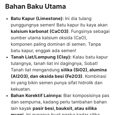
Bahan Baku Utama
Batu Kapur (Limestone):
Ini dia tulang
punggungnya semen! Batu kapur itu kaya akan
kalsium karbonat (
C
a
C
O
3
)
. Fungsinya sebagai
sumber utama kalsium oksida (CaO),
komponen paling dominan di semen. Tanpa
batu kapur, enggak ada semen!
Tanah Liat/Lempung (Clay):
Kalau batu kapur
tulangnya, tanah liat ini dagingnya, Sobat!
Tanah liat mengandung
silika (
S
i
O
2
), alumina
(
A
l
2
O
3
), dan oksida besi (
F
e
2
O
3
)
. Kombinasi
ini yang bikin semen punya sifat hidrolik dan
kekuatan.
Bahan Korektif Lainnya:
Biar komposisinya pas
dan sempurna, kadang perlu tambahan bahan
lain kayak
pasir besi, bauksit, atau silika
murni
. Ini gunanya buat ngatur kadar silika,