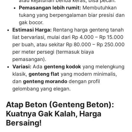
atau kejatuhan benda keras, bisa pecah.
Pemasangan lebih rumit:
Membutuhkan
tukang yang berpengalaman biar presisi dan
gak bocor.
Estimasi Harga:
Rentang harga genteng tanah
liat bervariasi, mulai dari Rp 4.000 – Rp 15.000
per buah, atau sekitar Rp 80.000 – Rp 250.000
per meter persegi (termasuk biaya
pemasangan).
Variasi:
Ada
genteng kodok
yang melengkung
klasik,
genteng flat
yang modern minimalis,
dan
genteng morando
dengan profil
gelombang yang elegan.
Atap Beton (Genteng Beton):
Kuatnya Gak Kalah, Harga
Bersaing!