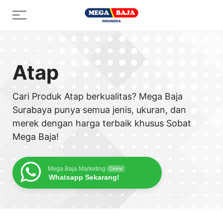
Skip
Menu
to
content
Atap
Cari Produk Atap berkualitas? Mega Baja
Surabaya punya semua jenis, ukuran, dan
merek dengan harga terbaik khusus Sobat
Mega Baja!
Mega Baja Marketing
Online
Whatsapp Sekarang!