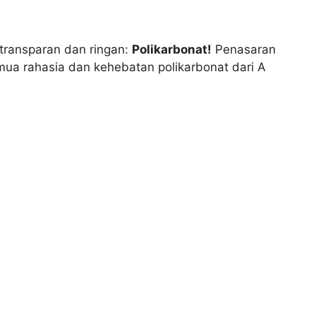
 transparan dan ringan:
Polikarbonat!
Penasaran
semua rahasia dan kehebatan polikarbonat dari A
rakteristik istimewa:
sangat kuat, transparan,
ial ini dibentuk dari rantai molekul panjang yang