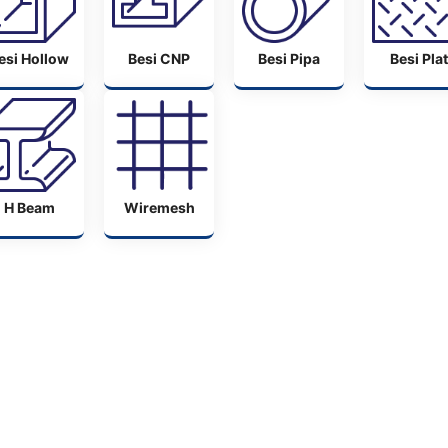
esi Hollow
Besi CNP
Besi Pipa
Besi Plat
H Beam
Wiremesh