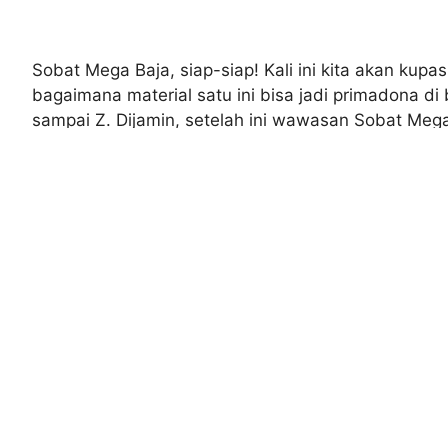
Sobat Mega Baja, siap-siap! Kali ini kita akan kup
bagaimana material satu ini bisa jadi primadona di 
sampai Z. Dijamin, setelah ini wawasan Sobat Mega 
Apa Itu Polikarbonat?
Polikarbonat itu bukan sekadar plastik biasa, Soba
dan tahan banting
. Bayangkan kaca tapi nggak gamp
saling terikat kuat, memberikan kekuatan dan ketah
Sejarah Singkat Polikarbonat