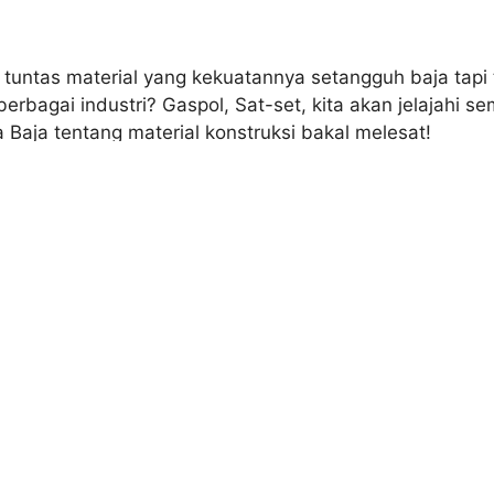
as tuntas material yang kekuatannya setangguh baja tapi
berbagai industri? Gaspol, Sat-set, kita akan jelajahi 
Baja tentang material konstruksi bakal melesat!
t Mega Baja! Dia adalah
termoplastik polimer
dengan ka
ang pecah, plus ringan pula. Itulah polikarbonat! Mater
anan luar biasa.