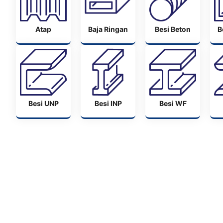
Atap
Baja Ringan
Besi Beton
B
Besi UNP
Besi INP
Besi WF