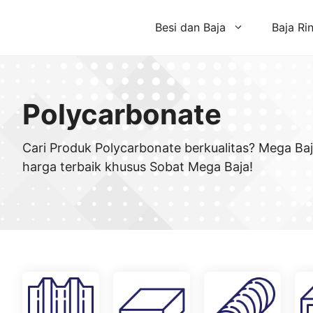
Skip
to
Besi dan Baja
Baja Ri
content
Polycarbonate
Cari Produk Polycarbonate berkualitas? Mega Ba
harga terbaik khusus Sobat Mega Baja!