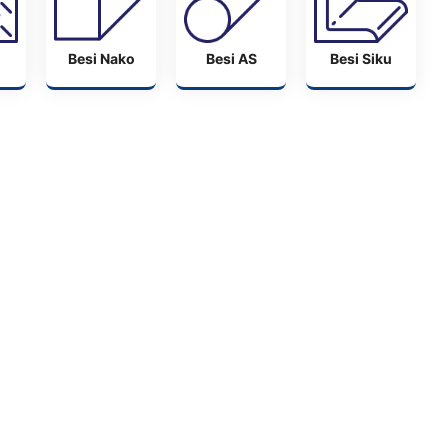
Besi Nako
Besi AS
Besi Siku