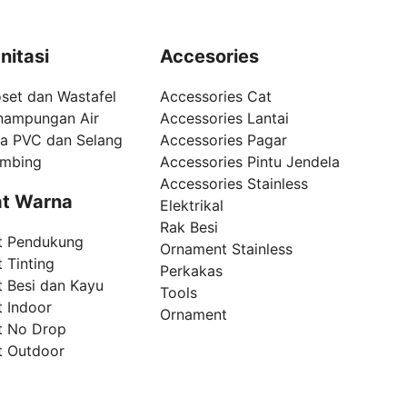
nitasi
Accesories
set dan Wastafel
Accessories Cat
nampungan Air
Accessories Lantai
pa PVC dan Selang
Accessories Pagar
umbing
Accessories Pintu Jendela
Accessories Stainless
t Warna
Elektrikal
Rak Besi
t Pendukung
Ornament Stainless
 Tinting
Perkakas
t Besi dan Kayu
Tools
t Indoor
Ornament
t No Drop
t Outdoor