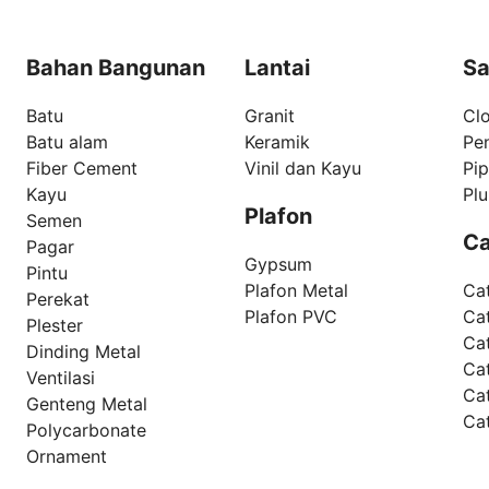
Bahan Bangunan
Lantai
Sa
Batu
Granit
Clo
Batu alam
Keramik
Pe
Fiber Cement
Vinil dan Kayu
Pi
Kayu
Pl
Plafon
Semen
Ca
Pagar
Gypsum
Pintu
Plafon Metal
Ca
Perekat
Plafon PVC
Cat
Plester
Ca
Dinding Metal
Ca
Ventilasi
Ca
Genteng Metal
Ca
Polycarbonate
Ornament