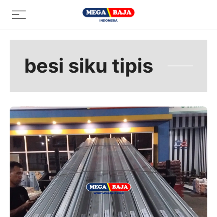
Skip
Menu
to
content
besi siku tipis