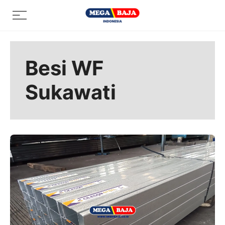
Skip
Menu
to
content
Besi WF
Sukawati