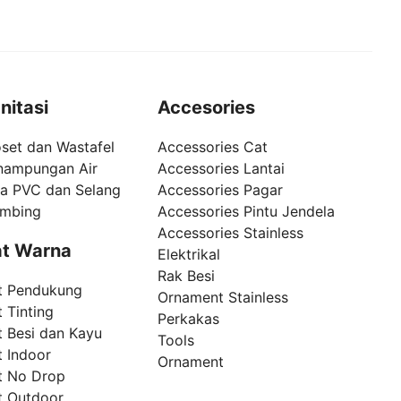
nitasi
Accesories
set dan Wastafel
Accessories Cat
nampungan Air
Accessories Lantai
pa PVC dan Selang
Accessories Pagar
umbing
Accessories Pintu Jendela
Accessories Stainless
t Warna
Elektrikal
Rak Besi
t Pendukung
Ornament Stainless
 Tinting
Perkakas
t Besi dan Kayu
Tools
t Indoor
Ornament
t No Drop
t Outdoor