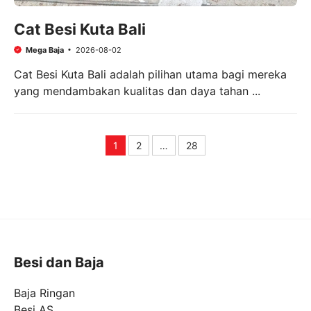
Cat Besi Kuta Bali
Mega Baja
2026-08-02
Cat Besi Kuta Bali adalah pilihan utama bagi mereka
yang mendambakan kualitas dan daya tahan ...
1
2
…
28
Page
Page
Page
Besi dan Baja
Baja Ringan
Besi AS