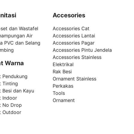
nitasi
Accesories
set dan Wastafel
Accessories Cat
nampungan Air
Accessories Lantai
pa PVC dan Selang
Accessories Pagar
umbing
Accessories Pintu Jendela
Accessories Stainless
t Warna
Elektrikal
Rak Besi
t Pendukung
Ornament Stainless
 Tinting
Perkakas
t Besi dan Kayu
Tools
t Indoor
Ornament
t No Drop
t Outdoor