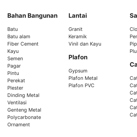
Bahan Bangunan
Lantai
Sa
Batu
Granit
Clo
Batu alam
Keramik
Pe
Fiber Cement
Vinil dan Kayu
Pi
Kayu
Pl
Plafon
Semen
Ca
Pagar
Gypsum
Pintu
Plafon Metal
Ca
Perekat
Plafon PVC
Cat
Plester
Ca
Dinding Metal
Ca
Ventilasi
Ca
Genteng Metal
Ca
Polycarbonate
Ornament