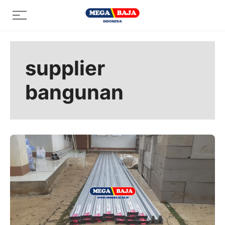
Skip
Menu
to
content
supplier
bangunan