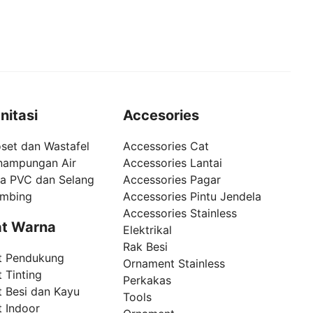
nitasi
Accesories
set dan Wastafel
Accessories Cat
nampungan Air
Accessories Lantai
pa PVC dan Selang
Accessories Pagar
umbing
Accessories Pintu Jendela
Accessories Stainless
t Warna
Elektrikal
Rak Besi
t Pendukung
Ornament Stainless
 Tinting
Perkakas
t Besi dan Kayu
Tools
t Indoor