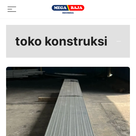
Skip
Menu
to
content
toko konstruksi