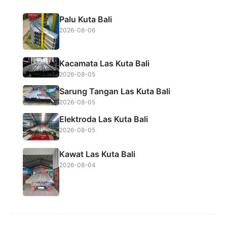
b
t
s
e
Palu Kuta Bali
o
e
A
2026-08-06
o
r
p
k
p
Kacamata Las Kuta Bali
2026-08-05
Sarung Tangan Las Kuta Bali
2026-08-05
Elektroda Las Kuta Bali
2026-08-05
Kawat Las Kuta Bali
2026-08-04