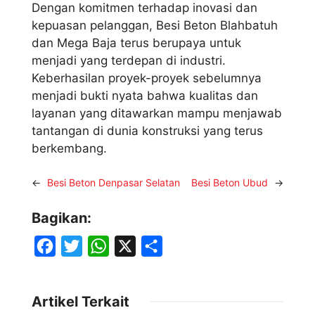
Dengan komitmen terhadap inovasi dan
kepuasan pelanggan, Besi Beton Blahbatuh
dan Mega Baja terus berupaya untuk
menjadi yang terdepan di industri.
Keberhasilan proyek-proyek sebelumnya
menjadi bukti nyata bahwa kualitas dan
layanan yang ditawarkan mampu menjawab
tantangan di dunia konstruksi yang terus
berkembang.
←
Besi Beton Denpasar Selatan
Besi Beton Ubud
→
Bagikan:
F
T
W
X
S
a
w
h
h
c
i
a
a
Artikel Terkait
e
t
t
r