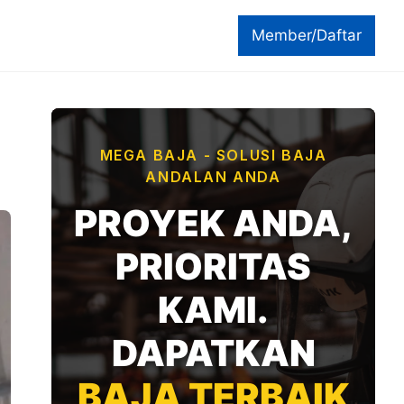
Member/Daftar
MEGA BAJA - SOLUSI BAJA
ANDALAN ANDA
PROYEK ANDA,
PRIORITAS
KAMI.
DAPATKAN
BAJA TERBAIK