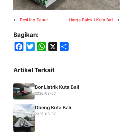
←
Besi Inp Sanur
Harga Balok I Kuta Bali
→
Bagikan:
F
T
W
X
S
a
w
h
h
c
i
a
a
Artikel Terkait
e
t
t
r
b
t
s
e
Bor Listrik Kuta Bali
o
e
A
2026-08-07
o
r
p
Obeng Kuta Bali
k
p
2026-08-07