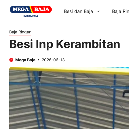
Skip
to
Besi dan Baja
Baja Ri
content
Baja Ringan
Besi Inp Kerambitan
Mega Baja
2026-06-13