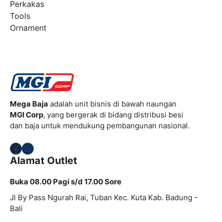
Perkakas
Tools
Ornament
Mega Baja
adalah unit bisnis di bawah naungan
MGI Corp
, yang bergerak di bidang distribusi besi
dan baja untuk mendukung pembangunan nasional.
Facebook
Instagram
Alamat Outlet
Buka 08.00 Pagi s/d 17.00 Sore
Jl By Pass Ngurah Rai, Tuban Kec. Kuta Kab. Badung -
Bali