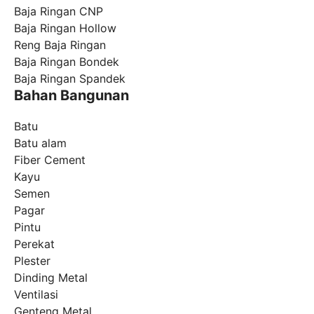
Baja Ringan CNP
Baja Ringan Hollow
Reng Baja Ringan
Baja Ringan Bondek
Baja Ringan Spandek
Bahan Bangunan
Batu
Batu alam
Fiber Cement
Kayu
Semen
Pagar
Pintu
Perekat
Plester
Dinding Metal
Ventilasi
Genteng Metal