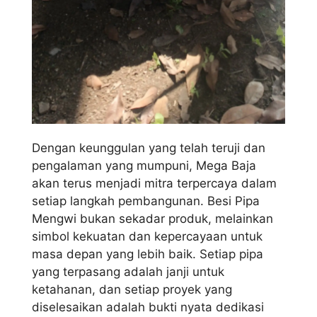
Dengan keunggulan yang telah teruji dan
pengalaman yang mumpuni, Mega Baja
akan terus menjadi mitra terpercaya dalam
setiap langkah pembangunan. Besi Pipa
Mengwi bukan sekadar produk, melainkan
simbol kekuatan dan kepercayaan untuk
masa depan yang lebih baik. Setiap pipa
yang terpasang adalah janji untuk
ketahanan, dan setiap proyek yang
diselesaikan adalah bukti nyata dedikasi