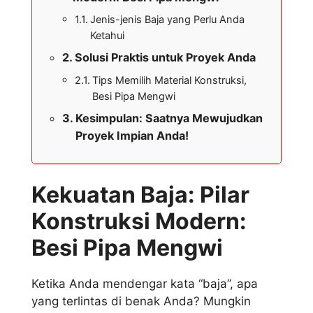
Jenis-jenis Baja yang Perlu Anda
Ketahui
Solusi Praktis untuk Proyek Anda
Tips Memilih Material Konstruksi,
Besi Pipa Mengwi
Kesimpulan: Saatnya Mewujudkan
Proyek Impian Anda!
Kekuatan Baja: Pilar
Konstruksi Modern:
Besi Pipa Mengwi
Ketika Anda mendengar kata “baja”, apa
yang terlintas di benak Anda? Mungkin