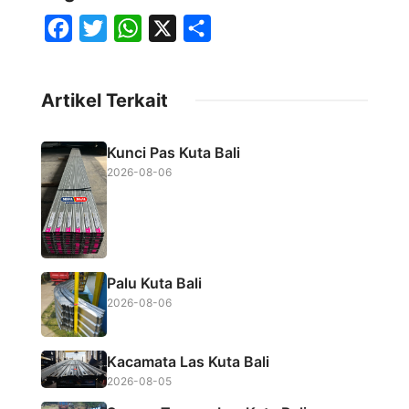
F
T
W
X
S
a
w
h
h
c
i
a
a
Artikel Terkait
e
t
t
r
b
t
s
e
Kunci Pas Kuta Bali
o
e
A
2026-08-06
o
r
p
k
p
Palu Kuta Bali
2026-08-06
Kacamata Las Kuta Bali
2026-08-05