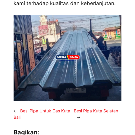
kami terhadap kualitas dan keberlanjutan.
←
Besi Pipa Untuk Gas Kuta
Besi Pipa Kuta Selatan
Bali
→
Bagikan: