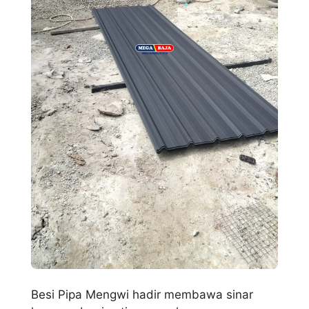
Besi Pipa Mengwi hadir membawa sinar