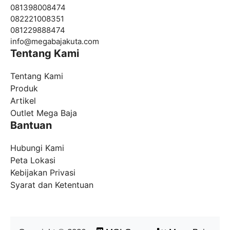
081398008474
082221008351
081229888474
info@
megabajakuta.com
Tentang Kami
Tentang Kami
Produk
Artikel
Outlet Mega Baja
Bantuan
Hubungi Kami
Peta Lokasi
Kebijakan Privasi
Syarat dan Ketentuan