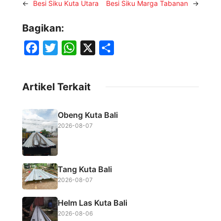
←
Besi Siku Kuta Utara
Besi Siku Marga Tabanan
→
Bagikan:
F
T
W
X
S
a
w
h
h
c
i
a
a
Artikel Terkait
e
t
t
r
b
t
s
e
Obeng Kuta Bali
o
e
A
2026-08-07
o
r
p
k
p
Tang Kuta Bali
2026-08-07
Helm Las Kuta Bali
2026-08-06