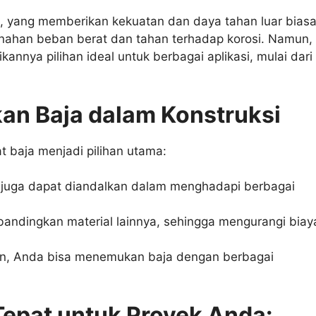
 yang memberikan kekuatan dan daya tahan luar biasa
enahan beban berat dan tahan terhadap korosi. Namun,
kannya pilihan ideal untuk berbagai aplikasi, mulai dari
n Baja dalam Konstruksi
 baja menjadi pilihan utama:
i juga dapat diandalkan dalam menghadapi berbagai
bandingkan material lainnya, sehingga mengurangi biay
, Anda bisa menemukan baja dengan berbagai
 Tepat untuk Proyek Anda: