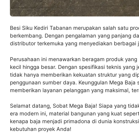
Besi Siku Kediri Tabanan merupakan salah satu pro
berkembang. Dengan pengalaman yang panjang dan 
distributor terkemuka yang menyediakan berbagai je
Perusahaan ini menawarkan beragam produk yang m
kecil hingga besar. Dengan spesifikasi teknis yang
tidak hanya memberikan kekuatan struktur yang dip
penggunaan sumber daya. Keunggulan Mega Baja se
memberikan layanan pelanggan yang maksimal, term
Selamat datang, Sobat Mega Baja! Siapa yang tidak
era modern ini, material bangunan yang kuat seperti 
kenapa baja menjadi primadona di dunia konstruk
kebutuhan proyek Anda!