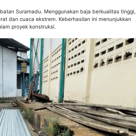
mbatan Suramadu. Menggunakan baja berkualitas tinggi,
t dan cuaca ekstrem. Keberhasilan ini menunjukkan
alam proyek konstruksi.