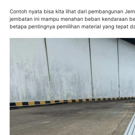
Contoh nyata bisa kita lihat dari pembangunan Je
jembatan ini mampu menahan beban kendaraan bera
betapa pentingnya pemilihan material yang tepat d