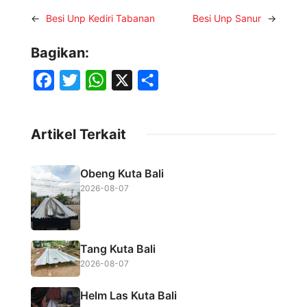
←
Besi Unp Kediri Tabanan
Besi Unp Sanur
→
Bagikan:
F
T
W
X
S
a
w
h
h
c
i
a
a
Artikel Terkait
e
t
t
r
b
t
s
e
Obeng Kuta Bali
o
e
A
2026-08-07
o
r
p
k
p
Tang Kuta Bali
2026-08-07
Helm Las Kuta Bali