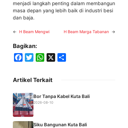
menjadi langkah penting dalam membangun
masa depan yang lebih baik di industri besi
dan baja.
←
H Beam Mengwi
H Beam Marga Tabanan
→
Bagikan:
F
T
W
X
S
a
w
h
h
c
i
a
a
Artikel Terkait
e
t
t
r
b
t
s
e
Bor Tanpa Kabel Kuta Bali
o
e
A
2026-08-10
o
r
p
k
p
Siku Bangunan Kuta Bali