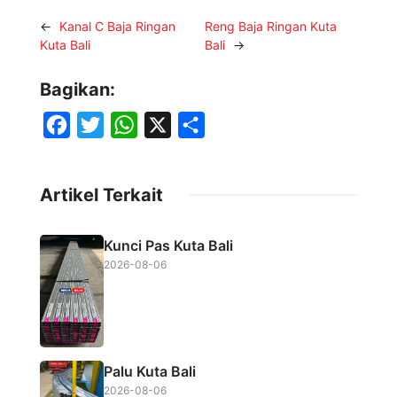
←
Kanal C Baja Ringan
Reng Baja Ringan Kuta
Kuta Bali
Bali
→
Bagikan:
F
T
W
X
S
a
w
h
h
c
i
a
a
Artikel Terkait
e
t
t
r
b
t
s
e
Kunci Pas Kuta Bali
o
e
A
2026-08-06
o
r
p
k
p
Palu Kuta Bali
2026-08-06