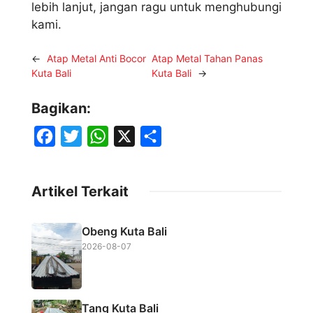
lebih lanjut, jangan ragu untuk menghubungi
kami.
←
Atap Metal Anti Bocor
Atap Metal Tahan Panas
Kuta Bali
Kuta Bali
→
Bagikan:
F
T
W
X
S
a
w
h
h
c
i
a
a
Artikel Terkait
e
t
t
r
b
t
s
e
Obeng Kuta Bali
o
e
A
2026-08-07
o
r
p
k
p
Tang Kuta Bali