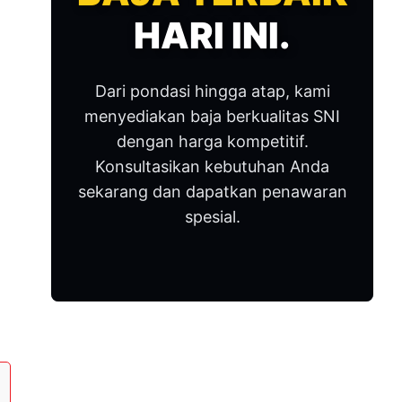
HARI INI.
Dari pondasi hingga atap, kami
menyediakan baja berkualitas SNI
dengan harga kompetitif.
Konsultasikan kebutuhan Anda
sekarang dan dapatkan penawaran
spesial.
Post Katgeori
Baja Ringan
(756)
Sobat Mega Baja
(1)