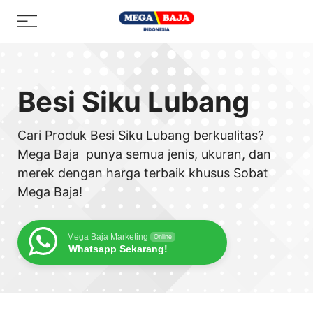
Skip
Menu
to
content
Besi Siku Lubang
Cari Produk Besi Siku Lubang berkualitas?
Mega Baja punya semua jenis, ukuran, dan
merek dengan harga terbaik khusus Sobat
Mega Baja!
Mega Baja Marketing
Online
Whatsapp Sekarang!