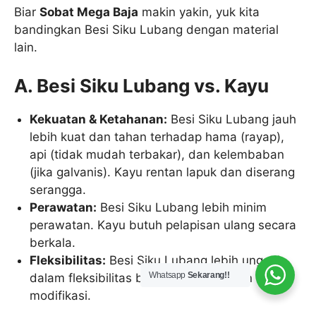
Biar
Sobat Mega Baja
makin yakin, yuk kita
bandingkan Besi Siku Lubang dengan material
lain.
A. Besi Siku Lubang vs. Kayu
Kekuatan & Ketahanan:
Besi Siku Lubang jauh
lebih kuat dan tahan terhadap hama (rayap),
api (tidak mudah terbakar), dan kelembaban
(jika galvanis). Kayu rentan lapuk dan diserang
serangga.
Perawatan:
Besi Siku Lubang lebih minim
perawatan. Kayu butuh pelapisan ulang secara
berkala.
Fleksibilitas:
Besi Siku Lubang lebih unggul
Whatsapp
Sekarang!!
dalam fleksibilitas bongkar pasang dan
modifikasi.