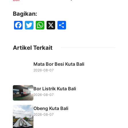
Bagikan:
F
T
W
X
S
a
w
h
h
c
i
a
a
Artikel Terkait
e
t
t
r
b
t
s
e
Mata Bor Besi Kuta Bali
o
e
A
2026-08-07
o
r
p
k
p
Bor Listrik Kuta Bali
2026-08-07
Obeng Kuta Bali
2026-08-07