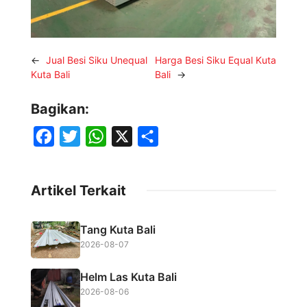
←
Jual Besi Siku Unequal
Harga Besi Siku Equal Kuta
Kuta Bali
Bali
→
Bagikan:
F
T
W
X
S
a
w
h
h
c
i
a
a
Artikel Terkait
e
t
t
r
b
t
s
e
Tang Kuta Bali
o
e
A
2026-08-07
o
r
p
Helm Las Kuta Bali
k
p
2026-08-06