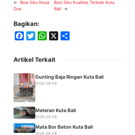
←
Besi Siku Nusa
Besi Siku Kualitas Terbaik Kuta
Dua
Bali
→
Bagikan:
F
T
W
X
S
a
w
h
h
c
i
a
a
Artikel Terkait
e
t
t
r
b
t
s
e
Gunting Baja Ringan Kuta Bali
o
e
A
2026-08-09
o
r
p
k
p
Meteran Kuta Bali
2026-08-08
Mata Bor Beton Kuta Bali
2026-08-08