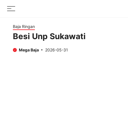
Skip
Menu
to
content
Baja Ringan
Besi Unp Sukawati
Mega Baja
2026-05-31