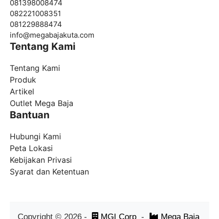
081398008474
082221008351
081229888474
info@
megabajakuta.com
Tentang Kami
Tentang Kami
Produk
Artikel
Outlet Mega Baja
Bantuan
Hubungi Kami
Peta Lokasi
Kebijakan Privasi
Syarat dan Ketentuan
Copyright ©
2026
-
MGI Corp
-
Mega Baja