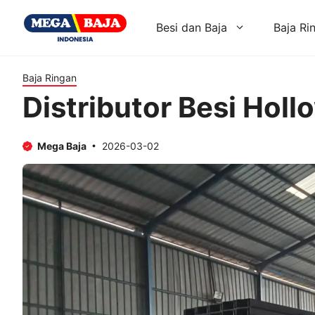
Skip
to
Besi dan Baja
Baja Ri
content
Baja Ringan
Distributor Besi Holl
Mega Baja
2026-03-02