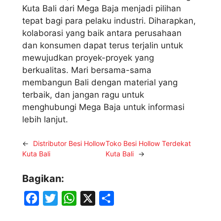
Kuta Bali dari Mega Baja menjadi pilihan
tepat bagi para pelaku industri. Diharapkan,
kolaborasi yang baik antara perusahaan
dan konsumen dapat terus terjalin untuk
mewujudkan proyek-proyek yang
berkualitas. Mari bersama-sama
membangun Bali dengan material yang
terbaik, dan jangan ragu untuk
menghubungi Mega Baja untuk informasi
lebih lanjut.
←
Distributor Besi Hollow
Toko Besi Hollow Terdekat
Kuta Bali
Kuta Bali
→
Bagikan:
F
T
W
X
S
a
w
h
h