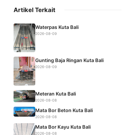
c
i
a
a
Artikel Terkait
e
t
t
r
b
t
s
e
Waterpas Kuta Bali
o
e
A
2026-08-09
o
r
p
k
p
Gunting Baja Ringan Kuta Bali
2026-08-09
Meteran Kuta Bali
2026-08-08
Mata Bor Beton Kuta Bali
2026-08-08
Mata Bor Kayu Kuta Bali
2026-08-08