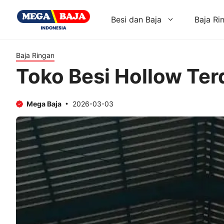
Skip
to
Besi dan Baja
Baja Ri
content
Baja Ringan
Toko Besi Hollow Ter
Mega Baja
2026-03-03