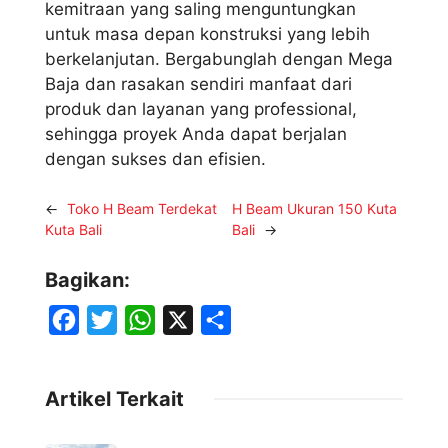
kemitraan yang saling menguntungkan
untuk masa depan konstruksi yang lebih
berkelanjutan. Bergabunglah dengan Mega
Baja dan rasakan sendiri manfaat dari
produk dan layanan yang professional,
sehingga proyek Anda dapat berjalan
dengan sukses dan efisien.
←
Toko H Beam Terdekat
H Beam Ukuran 150 Kuta
Kuta Bali
Bali
→
Bagikan:
F
T
W
X
S
a
w
h
h
c
i
a
a
Artikel Terkait
e
t
t
r
b
t
s
e