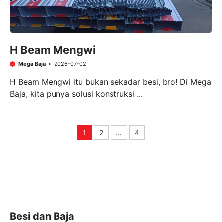
H Beam Mengwi
Mega Baja
2026-07-02
H Beam Mengwi itu bukan sekadar besi, bro! Di Mega
Baja, kita punya solusi konstruksi ...
1
2
…
4
Page
Page
Page
Besi dan Baja