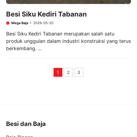
Besi Siku Kediri Tabanan
Mega Baja
2026-05-20
Besi Siku Kediri Tabanan merupakan salah satu
produk unggulan dalam industri konstruksi yang terus
berkembang. ...
1
2
3
Page
Page
Page
Besi dan Baja