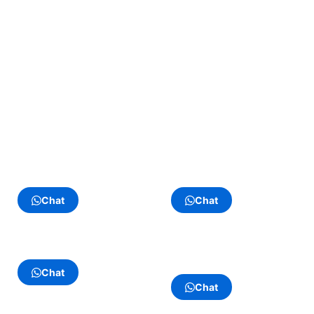
Konsultasikan setiap kebutuhan Besi dan Baja
Kepada kami, untuk kebutuhan kontruksi
bangunan anda.
Senin – Minggu
Jam 08.00 – 17.00 WIB
Dehavid Kurniawan
Abdul Basir
Chat
Chat
Supandi
Salman Azis
Romadon
Chat
Chat